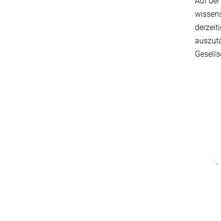
Auf der
wissens
derzeit
auszut
Gesells