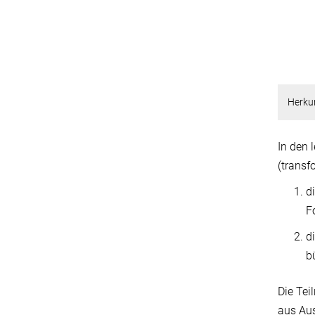
Herkun
In den 
(transf
d
F
d
b
Die Tei
aus Aus