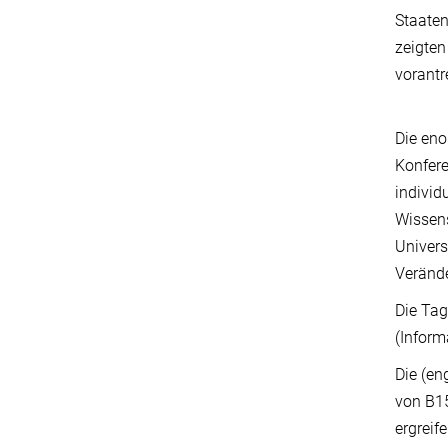
Staaten
zeigten
vorantr
Die eno
Konfere
individ
Wissens
Univers
Veränd
Die Tag
(Inform
Die (e
von B15
ergreif