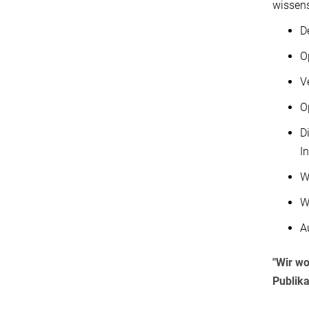
wissen
D
O
V
O
D
I
W
W
A
"Wir wo
Publika