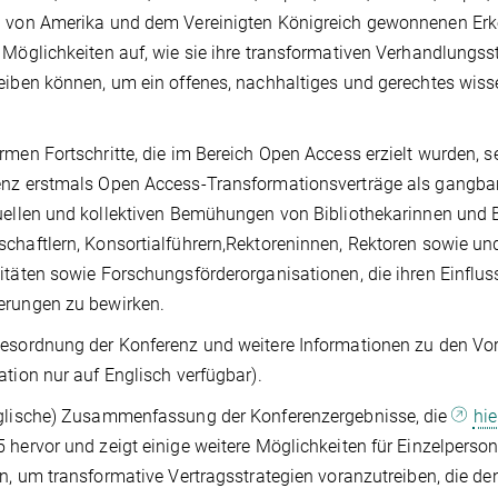
 von Amerika und dem Vereinigten Königreich gewonnenen Erk
 Möglichkeiten auf, wie sie ihre transformativen Verhandlungss
eiben können, um ein offenes, nachhaltiges und gerechtes wiss
rmen Fortschritte, die im Bereich Open Access erzielt wurden, s
nz erstmals Open Access-Transformationsverträge als gangbar
uellen und kollektiven Bemühungen von Bibliothekarinnen und 
chaftlern, Konsortialführern,Rektoreninnen, Rektoren sowie u
itäten sowie Forschungsförderorganisationen, die ihren Einflu
erungen zu bewirken.
esordnung der Konferenz und weitere Informationen zu den Vor
ation nur auf Englisch verfügbar).
nglische) Zusammenfassung der Konferenzergebnisse, die
hi
 hervor und zeigt einige weitere Möglichkeiten für Einzelper
en, um transformative Vertragsstrategien voranzutreiben, die d