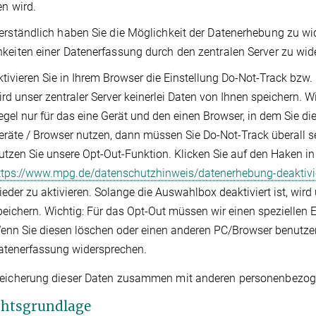
en wird.
erständlich haben Sie die Möglichkeit der Datenerhebung zu w
keiten einer Datenerfassung durch den zentralen Server zu wid
ktivieren Sie in Ihrem Browser die Einstellung Do-Not-Track bzw. N
ird unser zentraler Server keinerlei Daten von Ihnen speichern. W
egel nur für das eine Gerät und den einen Browser, in dem Sie die
eräte / Browser nutzen, dann müssen Sie Do-Not-Track überall se
utzen Sie unsere Opt-Out-Funktion. Klicken Sie auf den Haken i
ttps://www.mpg.de/datenschutzhinweis/datenerhebung-deaktivi
ieder zu aktivieren. Solange die Auswahlbox deaktiviert ist, wird 
peichern. Wichtig: Für das Opt-Out müssen wir einen speziellen
enn Sie diesen löschen oder einen anderen PC/Browser benutzen,
atenerfassung widersprechen.
eicherung dieser Daten zusammen mit anderen personenbezogene
chtsgrundlage