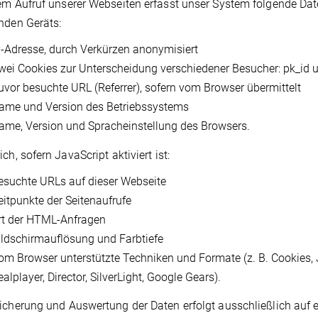
em Aufruf unserer Webseiten erfasst unser System folgende D
nden Geräts:
P-Adresse, durch Verkürzen anonymisiert
wei Cookies zur Unterscheidung verschiedener Besucher: pk_id 
uvor besuchte URL (Referrer), sofern vom Browser übermittelt
ame und Version des Betriebssystems
ame, Version und Spracheinstellung des Browsers.
ch, sofern JavaScript aktiviert ist:
esuchte URLs auf dieser Webseite
eitpunkte der Seitenaufrufe
rt der HTML-Anfragen
ildschirmauflösung und Farbtiefe
om Browser unterstützte Techniken und Formate (z. B. Cookies,
alplayer, Director, SilverLight, Google Gears).
icherung und Auswertung der Daten erfolgt ausschließlich auf 