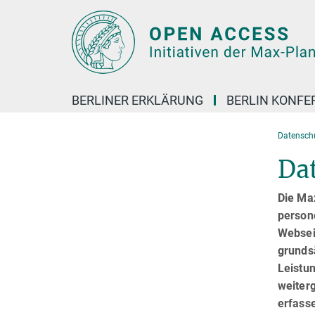
Hauptinhalt
BERLINER ERKLÄRUNG
BERLIN KONFE
Datensch
Da
Die Ma
person
Websei
grundsä
Leistun
weiter
erfass