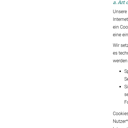
a. Art
Unsere 
Interne
ein Coo
eine ei
Wir set
es tech
werden 
S
S
S
s
F
Cookies
Nutzer*