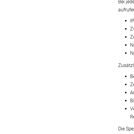
Bei jed
aufrufe
I
Z
Z
N
N
Zusätzli
B
Z
A
B
V
Re
Die Spe