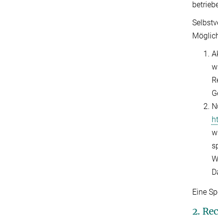
betrieb
Selbstv
Möglich
A
w
R
G
N
h
w
s
W
D
Eine Sp
2. Re