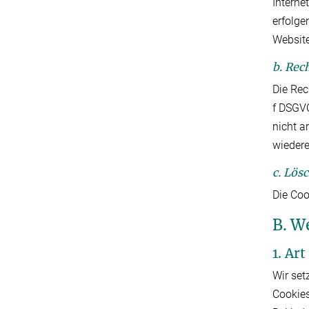
Interne
erfolge
Website
b. Rec
Die Rec
f DSGVO
nicht a
wiedere
c. Lös
Die Coo
B. W
1. Ar
Wir set
Cookies