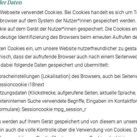
 der Daten
Webseite verwendet Cookies. Bei Cookies handelt es sich um Te
tbrowser auf dem System der Nutzer*innen gespeichert werden. R
kie auf dem Gerät der Nutzer*innen gespeichert. Die Cookies ent
ndeutige Identifizierung des Browsers beim erneuten Aufrufen d
zen Cookies ein, um unsere Website nutzerfreundlicher zu gesta
nisch, dass der aufrufende Browser auch nach einem Seitenwech
dabei folgende Daten gespeichert und übermittelt:
pracheinstellungen (Lokalisation) des Browsers, auch bei Seiten
essioncookie i18next
itzungsdaten (Klickstrecke, aufgerufene Seiten, aktuelle Sprache
eiteninternen Suche verwendete Begriffe, Eingaben im Kontaktfo
ormulare): Sessioncookie mpg_session_r
 werden auf Ihrem Gerät gespeichert und von diesem an unserer
in auch die volle Kontrolle über die Verwendung von Cookies. D