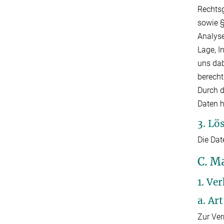
Rechtsg
sowie §
Analyse
Lage, I
uns dab
berecht
Durch d
Daten 
3. Lö
Die Dat
C. M
1. Ve
a. Ar
Zur Ver