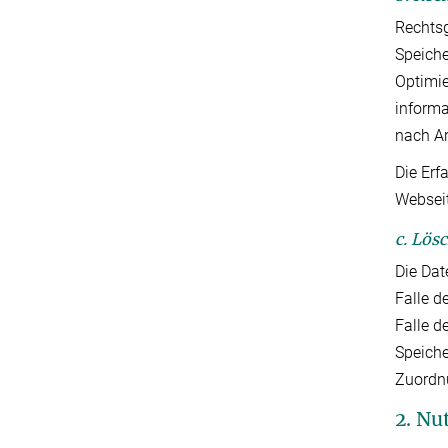
Rechtsg
Speiche
Optimie
informa
nach Ar
Die Erf
Webseit
c. Lös
Die Dat
Falle d
Falle d
Speiche
Zuordnu
2. Nu