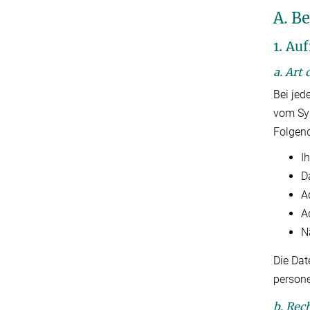
A. B
1. Au
a. Art
Bei jed
vom Sy
Folgen
I
D
A
A
N
Die Dat
persone
b. Rec