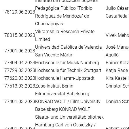
Instituto de Educación Superior
Pedagógica Público “Toribio
Julio César
781
29.06.2023
Rodríguez de Mendoza” de
Castañeda 
Chachapoyas
Vikramshila Research Private
780
15.06.2023
Vivek Mehr
Limited
Universidad Católica de Valencia
José Manu
779
01.06.2023
San Vicente Mártir
Agulló
778
04.04.2023
Hochschule für Musik Nürnberg
Rainer Kotz
777
29.03.2023
Hochschule für Technik Stuttgart
Katja Rade
776
20.03.2023
Hochschule Hamm-Lippstadt
Kira Kastell
775
13.03.2023
Zuse-Institut Berlin
Christof Sc
Filmuniversität Babelsberg
774
01.03.2023
KONRAD WOLF / Film University
Daniela Sch
Babelsberg KONRAD WOLF
Staats- und Universitätsbibliothek
Hamburg Carl von Ossietzky /
773
01.03.2023
Robert Zep