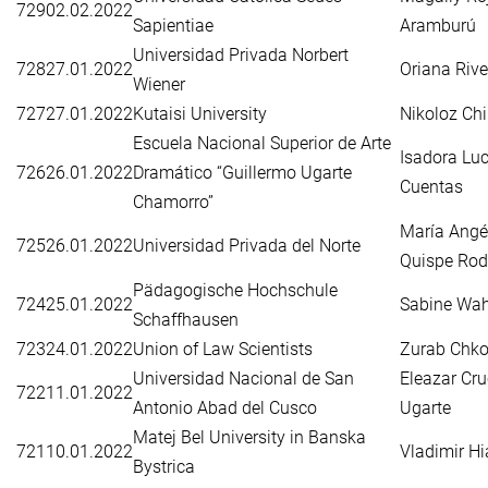
729
02.02.2022
Sapientiae
Aramburú
Universidad Privada Norbert
728
27.01.2022
Oriana Riv
Wiener
727
27.01.2022
Kutaisi University
Nikoloz Ch
Escuela Nacional Superior de Arte
Isadora Luc
726
26.01.2022
Dramático “Guillermo Ugarte
Cuentas
Chamorro”
María Angé
725
26.01.2022
Universidad Privada del Norte
Quispe Rod
Pädagogische Hochschule
724
25.01.2022
Sabine Wah
Schaffhausen
723
24.01.2022
Union of Law Scientists
Zurab Chko
Universidad Nacional de San
Eleazar Cru
722
11.01.2022
Antonio Abad del Cusco
Ugarte
Matej Bel University in Banska
721
10.01.2022
Vladimir H
Bystrica