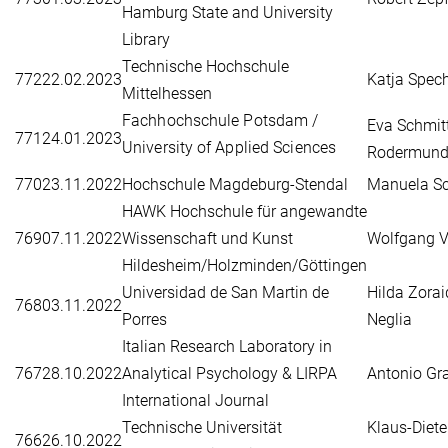
Hamburg State and University
Library
Technische Hochschule
772
22.02.2023
Katja Spec
Mittelhessen
Fachhochschule Potsdam /
Eva Schmit
771
24.01.2023
University of Applied Sciences
Rodermun
770
23.11.2022
Hochschule Magdeburg-Stendal
Manuela S
HAWK Hochschule für angewandte
769
07.11.2022
Wissenschaft und Kunst
Wolfgang V
Hildesheim/Holzminden/Göttingen
Universidad de San Martin de
Hilda Zora
768
03.11.2022
Porres
Neglia
Italian Research Laboratory in
767
28.10.2022
Analytical Psychology & LIRPA
Antonio Gr
International Journal
Technische Universität
Klaus-Diete
766
26.10.2022