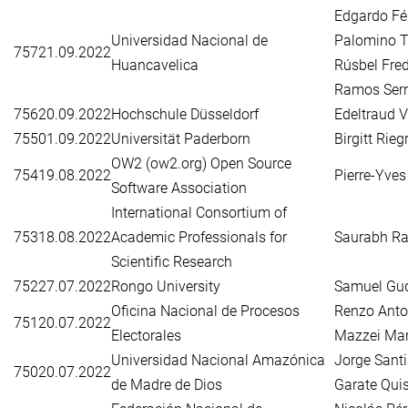
Edgardo Fé
Universidad Nacional de
Palomino T
757
21.09.2022
Huancavelica
Rúsbel Fre
Ramos Ser
756
20.09.2022
Hochschule Düsseldorf
Edeltraud 
755
01.09.2022
Universität Paderborn
Birgitt Rieg
OW2 (ow2.org) Open Source
754
19.08.2022
Pierre-Yves
Software Association
International Consortium of
753
18.08.2022
Academic Professionals for
Saurabh Ra
Scientific Research
752
27.07.2022
Rongo University
Samuel Gu
Oficina Nacional de Procesos
Renzo Anto
751
20.07.2022
Electorales
Mazzei Ma
Universidad Nacional Amazónica
Jorge Sant
750
20.07.2022
de Madre de Dios
Garate Qui