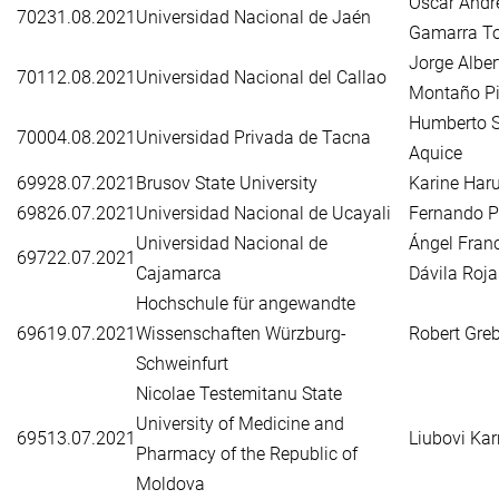
Oscar Andr
702
31.08.2021
Universidad Nacional de Jaén
Gamarra To
Jorge Alber
701
12.08.2021
Universidad Nacional del Callao
Montaño Pis
Humberto S
700
04.08.2021
Universidad Privada de Tacna
Aquice
699
28.07.2021
Brusov State University
Karine Har
698
26.07.2021
Universidad Nacional de Ucayali
Fernando P
Universidad Nacional de
Ángel Fran
697
22.07.2021
Cajamarca
Dávila Roja
Hochschule für angewandte
696
19.07.2021
Wissenschaften Würzburg-
Robert Gre
Schweinfurt
Nicolae Testemitanu State
University of Medicine and
695
13.07.2021
Liubovi Ka
Pharmacy of the Republic of
Moldova