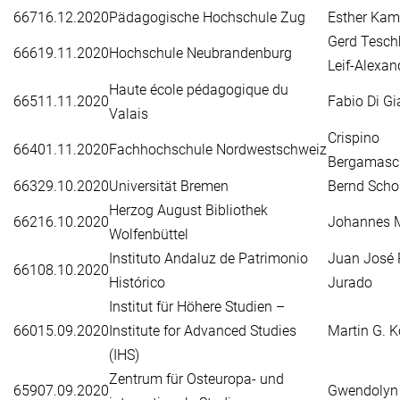
667
16.12.2020
Pädagogische Hochschule Zug
Esther Ka
Gerd Tes
666
19.11.2020
Hochschule Neubrandenburg
Leif-Alexan
Haute école pédagogique du
665
11.11.2020
Fabio Di G
Valais
Crispino
664
01.11.2020
Fachhochschule Nordwestschweiz
Bergamasc
663
29.10.2020
Universität Bremen
Bernd Schol
Herzog August Bibliothek
662
16.10.2020
Johannes 
Wolfenbüttel
Instituto Andaluz de Patrimonio
Juan José 
661
08.10.2020
Histórico
Jurado
Institut für Höhere Studien –
660
15.09.2020
Institute for Advanced Studies
Martin G. 
(IHS)
Zentrum für Osteuropa- und
659
07.09.2020
Gwendolyn