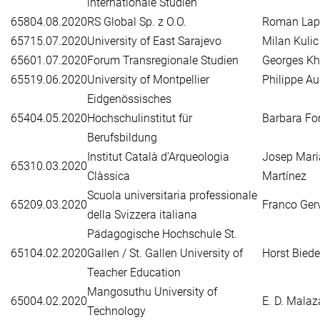
internationale Studien
658
04.08.2020
RS Global Sp. z O.O.
Roman Lap
657
15.07.2020
University of East Sarajevo
Milan Kulic
656
01.07.2020
Forum Transregionale Studien
Georges Kha
655
19.06.2020
University of Montpellier
Philippe A
Eidgenössisches
654
04.05.2020
Hochschulinstitut für
Barbara Fo
Berufsbildung
Institut Català d’Arqueologia
Josep Mari
653
10.03.2020
Clàssica
Martínez
Scuola universitaria professionale
652
09.03.2020
Franco Ger
della Svizzera italiana
Pädagogische Hochschule St.
651
04.02.2020
Gallen / St. Gallen University of
Horst Bied
Teacher Education
Mangosuthu University of
650
04.02.2020
E. D. Malaz
Technology