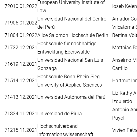
European University Institute of
720
10.01.2022
Ioseb Kelen
Law
Universidad Nacional del Centro
Amador Go
719
05.01.2022
del Perú
Vilcatoma 
718
04.01.2022
Alice Salomon Hochschule Berlin
Bettina Völ
Hochschule für nachhaltige
717
22.12.2021
Matthias B
Entwicklung Eberswalde
Universidad Nacional San Luis
Anselmo M
716
19.12.2021
Gonzaga
Carrillo
Hochschule Bonn-Rhein-Sieg,
715
14.12.2021
Hartmut Ih
University of Applied Sciences
Liz Kathy 
714
13.12.2021
Universidad Autónoma del Perú
Izquierdo
Antonio Ab
713
24.11.2021
Universidad de Piura
Puyol
Hochschulverband
712
15.11.2021
Vivien Petr
Informationswissenschaft