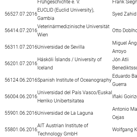
Frühgeschichte e. V.
Frank Sie
EUCLID (Euclid University),
565
27.07.2016
Syed Zahid 
Gambia
Veterinärmedizinische Universität
564
14.07.2016
Otto Doblho
Wien
Miguel Áng
563
11.07.2016
Universidad de Sevilla
Arroyo
Háskóli Íslands / University of
Jón Atli
562
01.07.2016
Iceland
Benediktss
Eduardo Ba
561
24.06.2016
Spanish Institute of Oceanography
Guerra
Universidad del País Vasco/Euskal
560
04.06.2016
Iñaki Goiriz
Herriko Unibertsitatea
Antonio Ma
559
01.06.2016
Universidad de La Laguna
Cejas
AIT Austrian Institute of
558
01.06.2016
Wolfgang K
Technology GmbH