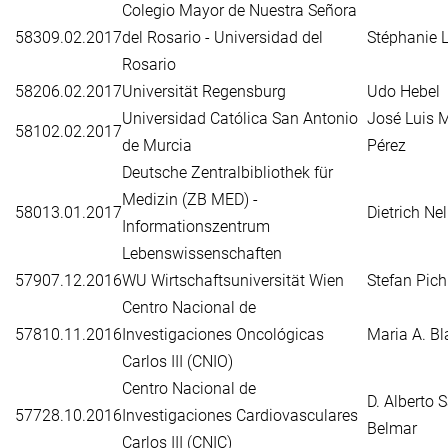
Colegio Mayor de Nuestra Señora
583
09.02.2017
del Rosario - Universidad del
Stéphanie 
Rosario
582
06.02.2017
Universität Regensburg
Udo Hebel
Universidad Católica San Antonio
José Luis 
581
02.02.2017
de Murcia
Pérez
Deutsche Zentralbibliothek für
Medizin (ZB MED) -
580
13.01.2017
Dietrich Nel
Informationszentrum
Lebenswissenschaften
579
07.12.2016
WU Wirtschaftsuniversität Wien
Stefan Pich
Centro Nacional de
578
10.11.2016
Investigaciones Oncológicas
Maria A. B
Carlos III (CNIO)
Centro Nacional de
D. Alberto 
577
28.10.2016
Investigaciones Cardiovasculares
Belmar
Carlos III (CNIC)