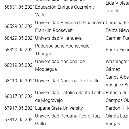
Lida Violet
686
31.05.2021
Educación Enrique Guzmán y
Trujillo
Valle
Universidad Privada de Huancayo
Chipana Bel
685
29.05.2021
Franklin Roosevelt
Feliza Niev
684
29.05.2021
Universidad Villanueva
Carmen Fu
Pädagogische Hochschule
683
20.05.2021
Priska Sieb
Thurgau
Universidad Nacional de
Washington
682
19.05.2021
Moquegua
Gámez
Carlos Albe
681
19.05.2021
Universidad Nacional de Trujillo
Vásquez Bo
Universidad Católica Santo Toribio
Patricia Jul
680
17.05.2021
de Mogrovejo
Campos Ol
679
17.05.2021
Lupane State University
Pardon K. 
Universidad Peruana Pedro Ruiz
Olinda Luz
678
12.05.2021
Gallo
Vargas