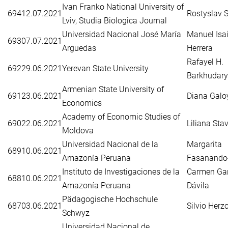
Ivan Franko National University of
694
12.07.2021
Rostyslav S
Lviv, Studia Biologica Journal
Universidad Nacional José María
Manuel Isa
693
07.07.2021
Arguedas
Herrera
Rafayel H.
692
29.06.2021
Yerevan State University
Barkhudar
Armenian State University of
691
23.06.2021
Diana Galo
Economics
Academy of Economic Studies of
690
22.06.2021
Liliana Sta
Moldova
Universidad Nacional de la
Margarita
689
10.06.2021
Amazonía Peruana
Fasanando
Instituto de Investigaciones de la
Carmen Gar
688
10.06.2021
Amazonía Peruana
Dávila
Pädagogische Hochschule
687
03.06.2021
Silvio Herz
Schwyz
Universidad Nacional de