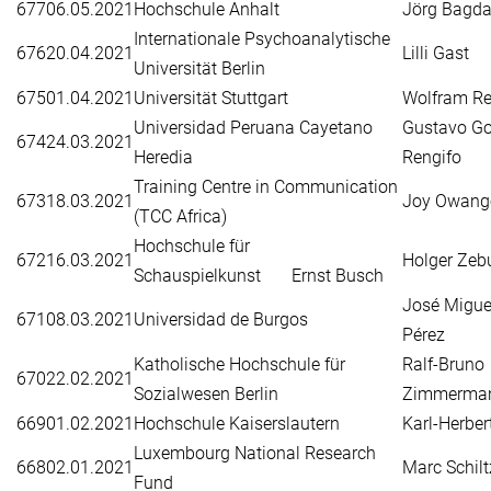
677
06.05.2021
Hochschule Anhalt
Jörg Bagd
Internationale Psychoanalytische
676
20.04.2021
Lilli Gast
Universität Berlin
675
01.04.2021
Universität Stuttgart
Wolfram Re
Universidad Peruana Cayetano
Gustavo Go
674
24.03.2021
Heredia
Rengifo
Training Centre in Communication
673
18.03.2021
Joy Owang
(TCC Africa)
Hochschule für
672
16.03.2021
Holger Zeb
Schauspielkunst Ernst Busch
José Migue
671
08.03.2021
Universidad de Burgos
Pérez
Katholische Hochschule für
Ralf-Bruno
670
22.02.2021
Sozialwesen Berlin
Zimmerma
669
01.02.2021
Hochschule Kaiserslautern
Karl-Herber
Luxembourg National Research
668
02.01.2021
Marc Schilt
Fund