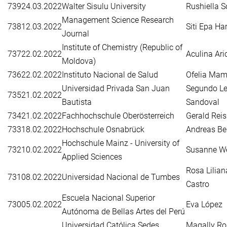
739
24.03.2022
Walter Sisulu University
Rushiella 
Management Science Research
738
12.03.2022
Siti Epa Ha
Journal
Institute of Chemistry (Republic of
737
22.02.2022
Aculina Ari
Moldova)
736
22.02.2022
Instituto Nacional de Salud
Ofelia Mam
Universidad Privada San Juan
Segundo L
735
21.02.2022
Bautista
Sandoval
734
21.02.2022
Fachhochschule Oberösterreich
Gerald Reis
733
18.02.2022
Hochschule Osnabrück
Andreas Be
Hochschule Mainz - University of
732
10.02.2022
Susanne W
Applied Sciences
Rosa Lilian
731
08.02.2022
Universidad Nacional de Tumbes
Castro
Escuela Nacional Superior
730
05.02.2022
Eva López
Autónoma de Bellas Artes del Perú
Universidad Católica Sedes
Magally Ro