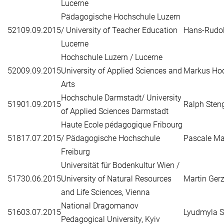
Lucerne
Pädagogische Hochschule Luzern
521
09.09.2015
/ University of Teacher Education
Hans-Rudol
Lucerne
Hochschule Luzern / Lucerne
520
09.09.2015
University of Applied Sciences and
Markus Ho
Arts
Hochschule Darmstadt/ University
519
01.09.2015
Ralph Steng
of Applied Sciences Darmstadt
Haute Ecole pédagogique Fribourg
518
17.07.2015
/ Pädagogische Hochschule
Pascale Ma
Freiburg
Universität für Bodenkultur Wien /
517
30.06.2015
University of Natural Resources
Martin Ger
and Life Sciences, Vienna
National Dragomanov
516
03.07.2015
Lyudmyla 
Pedagogical University, Kyiv