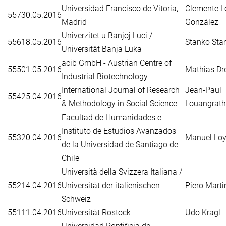
Universidad Francisco de Vitoria,
Clemente L
557
30.05.2016
Madrid
González
Univerzitet u Banjoj Luci /
556
18.05.2016
Stanko Sta
Universität Banja Luka
acib GmbH - Austrian Centre of
555
01.05.2016
Mathias Dre
Industrial Biotechnology
International Journal of Research
Jean-Paul
554
25.04.2016
& Methodology in Social Science
Louangrath
Facultad de Humanidades e
Instituto de Estudios Avanzados
553
20.04.2016
Manuel Loy
de la Universidad de Santiago de
Chile
Università della Svizzera Italiana /
552
14.04.2016
Universität der italienischen
Piero Marti
Schweiz
551
11.04.2016
Universität Rostock
Udo Kragl