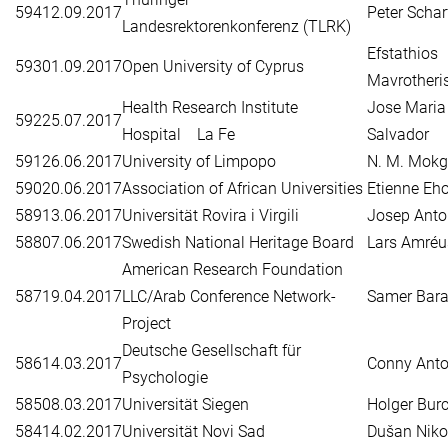
594
12.09.2017
Peter Schar
Landesrektorenkonferenz (TLRK)
Efstathios
593
01.09.2017
Open University of Cyprus
Mavrotheri
Health Research Institute
Jose Maria
592
25.07.2017
Hospital La Fe
Salvador
591
26.06.2017
University of Limpopo
N. M. Mokg
590
20.06.2017
Association of African Universities
Etienne Eh
589
13.06.2017
Universität Rovira i Virgili
Josep Anto
588
07.06.2017
Swedish National Heritage Board
Lars Amréu
American Research Foundation
587
19.04.2017
LLC/Arab Conference Network-
Samer Bara
Project
Deutsche Gesellschaft für
586
14.03.2017
Conny Anto
Psychologie
585
08.03.2017
Universität Siegen
Holger Bur
584
14.02.2017
Universität Novi Sad
Dušan Niko