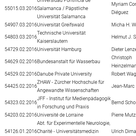
Universidad Pontificia de
Myriam Cor
550
15.03.2016
Salamanca / Päpstliche
Diéguez
Universität Salamanca
549
07.03.2016
Universität Greifswald
Micha H. W
Technische Universität
548
03.03.2016
Helmut J. 
Kaiserslautern
547
29.02.2016
Universität Hamburg
Dieter Lenz
Christoph
546
29.02.2016
Bundesanstalt für Wasserbau
Heinzelma
545
29.02.2016
Danube Private University
Robert Wag
ZHAW - Zürcher Hochschule für
544
25.02.2016
Jean-Marc 
Angewandte Wissenschaften
JFF - Institut für Medienpädagogik
543
23.02.2016
Bernd Scho
in Forschung und Praxis
542
03.02.2016
Université de Lorraine
Pierre Mut
Abt. für Experimentelle Neurologie,
541
26.01.2016
Charité - Universitätsmedizin
Ulrich Dirn