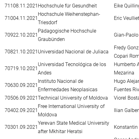
711
08.11.2021
Hochschule für Gesundheit
Eike Quillin
Hochschule Weihenstephan-
710
04.11.2021
Eric Veullie
Triesdorf
Pädagogische Hochschule
709
22.10.2021
Gian-Paolo
Graubünden
Fredy Gonz
708
21.10.2021
Universidad Nacional de Juliaca
Copari Rom
Universidad Tecnológica de los
Humberto A
707
19.10.2021
Andes
Mezarina
Instituto Nacional de
Hugo Aleja
706
30.09.2021
Enfermedades Neoplasicas
Fuentes Ri
705
06.09.2021
Technical University of Moldova
Viorel Bost
Free International University of
704
02.09.2021
Ilian Galbe
Moldova
Yerevan State Medical University
703
01.09.2021
Konstantin
after Mkhitar Heratsi