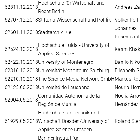
Hochschule für Wirtschaft und
628
11.12.2018
Andreas Z
Recht Berlin
627
07.12.2018
Stiftung Wissenschaft und Politik
Volker Pert
Johannes
626
01.11.2018
Stadtarchiv Kiel
Rosenplänt
Hochschule Fulda - University of
625
24.10.2018
Karim Khak
Applied Sciences
624
22.10.2018
University of Montenegro
Danilo Niko
623
16.10.2018
Universität Mozarteum Salzburg
Elisabeth G
622
10.10.2018
The Science Media Network GmbH
Markus Ro
621
25.06.2018
Université de Lausanne
Nouria Her
Comunidad Autónoma de la
Noelia Arro
620
04.06.2018
Región de Murcia
Hernández
Hochschule für Technik und
619
29.05.2018
Wirtschaft Dresden/University of
Roland Ste
Applied Science Dresden
Berliner Institut für