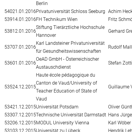
Berlin
540
21.01.2016
Privatuniversität Schloss Seeburg
Achim Heck
539
14.01.2016
FH Technikum Wien
Fritz Schm
Stiftung Tierärztliche Hochschule
538
12.01.2016
Gerhard Gre
Hannover
Karl Landsteiner Privatuniversität
537
07.01.2016
Rudolf Mall
für Gesundheitswissenschaften
OeAD GmbH - Österreichischer
536
01.01.2016
Stefan Zott
Austauschdienst
Haute école pédagogique du
Canton de Vaud/University of
535
24.12.2015
Guillaume 
Teacher Education of State of
Vaud
534
21.12.2015
Universität Potsdam
Oliver Günt
533
07.12.2015
Technische Universität Darmstadt
Hans Jürge
532
06.12.2015
MODUL University Vienna
Karl Wöber
531
03.12.2015
Universität zu Lübeck
Hendrik Leh