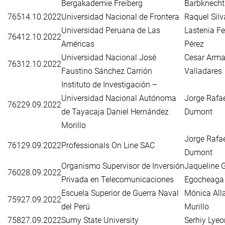
Bergakademie Freiberg
Barbknecht
765
14.10.2022
Universidad Nacional de Frontera
Raquel Silv
Universidad Peruana de Las
Lastenia F
764
12.10.2022
Américas
Pérez
Universidad Nacional José
Cesar Arma
763
12.10.2022
Faustino Sánchez Carrión
Valladares
Instituto de Investigación –
Universidad Nacional Autónoma
Jorge Rafae
762
29.09.2022
de Tayacaja Daniel Hernández
Dumont
Morillo
Jorge Rafae
761
29.09.2022
Professionals On Line SAC
Dumont
Organismo Supervisor de Inversión
Jaqueline G
760
28.09.2022
Privada en Telecomunicaciones
Egocheaga
Escuela Superior de Guerra Naval
Mónica All
759
27.09.2022
del Perú
Murillo
758
27.09.2022
Sumy State University
Serhiy Lye