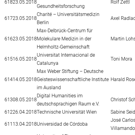
618
23.05.2018
Rolf Zettl
Gesundheitsforschung
Charité – Universitätsmedizin
617
23.05.2018
Axel Radlac
Berlin
Max-Delbrück-Centrum für
616
23.05.2018
Molekulare Medizin in der
Martin Loh
Helmholtz-Gemeinschaft
Universitat Internacional de
615
16.05.2018
Toni Mora
Catalunya
Max Weber Stiftung – Deutsche
614
14.05.2018
Geisteswissenschaftliche Institute
Harald Ro
im Ausland
Digital Humanities im
613
08.05.2018
Christof S
deutschsprachigen Raum e.V.
612
26.04.2018
Technische Universität Wien
Sabine Seid
José Carlo
611
13.04.2018
Universidad de Córdoba
Villamando