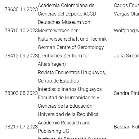
Academia Colombiana de
Carlos Edu
786
30.11.2023
Ciencias del Deporte ACCD
Vargas Ola
Deutsches Museum von
785
10.10.2023
Meisterwerken der
Wolfgang M
Naturwissenschaft und Technik
German Centre of Gerontology
784
12.09.2023
(Deutsches Zentrum für
Julia Simo
Altersfragen)
Revista Encuentros Uruguayos,
Centro de Estudios
Interdisciplinarios Uruguayos,
783
03.08.2023
Sandra Pint
Facultad de Humanidades y
Ciencias de la Educación,
Universidad de la República
Academic Research and
782
17.07.2023
Bastian Nö
Publishing UG