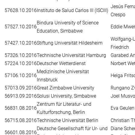
Jesús Fern
576
28.10.2016
Instituto de Salud Carlos III (ISCIII)
Crespo
Bindura University of Science
575
27.10.2016
Eddie Mwe
Education, Simbabwe
Wolfgang-
574
27.10.2016
Stiftung Universität Hildesheim
Friedrich
573
26.10.2016
Technische Universität Hamburg
Garabed An
572
24.10.2016
Deutscher Wetterdienst
Norbert Wet
Medizinische Universität
571
06.10.2016
Helga Frits
Innsbruck
570
13.09.2016
Great Zimbabwe University
Rungano Z
569
13.09.2016
Solusi University, Simbabwe
Joel Musvo
Zentrum für Literatur- und
568
31.08.2016
Eva Geulen
Kulturforschung, Berlin
567
15.08.2016
Technische Universität Berlin
Christian 
Deutsche Gesellschaft für Ur- und
Diane Scher
566
01.08.2016