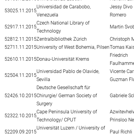
Universidad de Carabobo,
Jessy Divo
530
25.11.2015
Venezuela
Romero
Czech National Library of
529
17.11.2015
Martin Svo
Technology
528
12.11.2015
Zentralbibliothek Zürich
Christoph 
527
11.11.2015
University of West Bohemia, Pilsen
Tomas Kais
Friedrich
526
10.11.2015
Donau-Universität Krems
Faulhamme
Universidad Pablo de Olavide,
Vicente Car
525
04.11.2015
Sevilla
Guzman Fl
Deutsche Gesellschaft für
524
26.10.2015
Chirurgie/ German Society of
Gabriele Sc
Surgery
Cape Peninsula University of
Azwitevhel
523
22.10.2015
Technology/ CPUT
Prinsloo N
Universität Luzern / University of
522
09.09.2015
Paul Richli