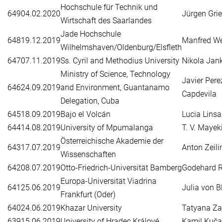
Hochschule für Technik und
649
04.02.2020
Jürgen Gri
Wirtschaft des Saarlandes
Jade Hochschule
648
19.12.2019
Manfred W
Wilhelmshaven/Oldenburg/Elsfleth
647
07.11.2019
Ss. Cyril and Methodius University
Nikola Jan
Ministry of Science, Technology
Javier Pere
646
24.09.2019
and Environment, Guantanamo
Capdevila
Delegation, Cuba
645
18.09.2019
Bajo el Volcán
Lucia Linsa
644
14.08.2019
University of Mpumalanga
T. V. Mayek
Österreichische Akademie der
643
17.07.2019
Anton Zeili
Wissenschaften
642
08.07.2019
Otto-Friedrich-Universität Bamberg
Godehard R
Europa-Universität Viadrina
641
25.06.2019
Julia von 
Frankfurt (Oder)
640
24.06.2019
Khazar University
Tatyana Z
639
15.06.2019
University of Hradec Králové
Kamil Kuča