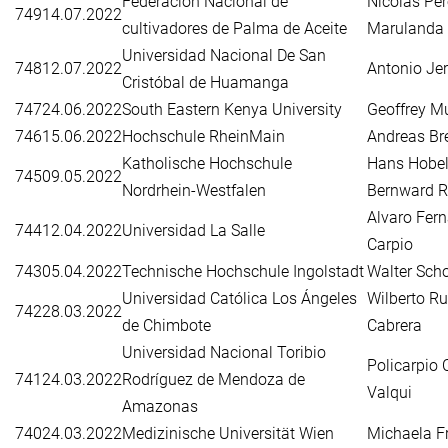
Federación Nacional de
Nicolás Pé
749
14.07.2022
cultivadores de Palma de Aceite
Marulanda
Universidad Nacional De San
748
12.07.2022
Antonio Je
Cristóbal de Huamanga
747
24.06.2022
South Eastern Kenya University
Geoffrey M
746
15.06.2022
Hochschule RheinMain
Andreas Br
Katholische Hochschule
Hans Hobel
745
09.05.2022
Nordrhein-Westfalen
Bernward R
Alvaro Fer
744
12.04.2022
Universidad La Salle
Carpio
743
05.04.2022
Technische Hochschule Ingolstadt
Walter Sch
Universidad Católica Los Ángeles
Wilberto Ru
742
28.03.2022
de Chimbote
Cabrera
Universidad Nacional Toribio
Policarpio
741
24.03.2022
Rodríguez de Mendoza de
Valqui
Amazonas
740
24.03.2022
Medizinische Universität Wien
Michaela Fr