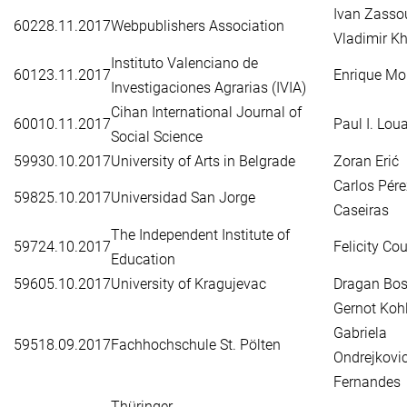
Ivan Zasso
602
28.11.2017
Webpublishers Association
Vladimir K
Instituto Valenciano de
601
23.11.2017
Enrique Mo
Investigaciones Agrarias (IVIA)
Cihan International Journal of
600
10.11.2017
Paul I. Lou
Social Science
599
30.10.2017
University of Arts in Belgrade
Zoran Erić
Carlos Pére
598
25.10.2017
Universidad San Jorge
Caseiras
The Independent Institute of
597
24.10.2017
Felicity Co
Education
596
05.10.2017
University of Kragujevac
Dragan Bos
Gernot Kohl
Gabriela
595
18.09.2017
Fachhochschule St. Pölten
Ondrejkovi
Fernandes
Thüringer