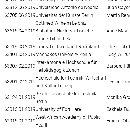
638
12.06.2019
Universidad Antonio de Nebrija
Juan Cayó
637
05.06.2019
Universität der Künste Berlin
Martin Ren
Gottfried Wilhelm Leibniz
636
15.04.2019
Bibliothek Niedersächsische
Anne May
Landesbibliothek
635
18.03.2019
Landschaftsverband Rheinland
Ulrike Lube
634
01.03.2019
Machakos University Kenia
Lucy W. Iru
Interkantonale Hochschule für
633
07.02.2019
Barbara Fä
Heilpädagogik Zürich
Hochschule für Technik, Wirtschaft
632
01.02.2019
Gesine Gra
und Kultur Leipzig
Beuth Hochschule für Technik
631
24.01.2019
Monika Gr
Berlin
630
16.01.2019
University of Fort Hare
Sakhela Bu
West African Academy of Public
629
15.01.2019
Francis Oh
Health