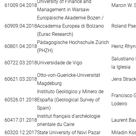
University of Finance and
610
09.04.2018
Marcin W. 
Management in Warsaw
Europäische Akademie Bozen /
609
09.04.2018
Accademia Europea di Bolzano
Roland Pse
(Eurac Research)
Pädagogische Hochschule Zürich
608
01.04.2018
Heinz Rhyn
(PHZH)
Salustiano
607
22.03.2018
Universidade de Vigo
la Iglesia
Otto-von-Guericke-Universität
606
21.03.2018
Jens Strack
Magdeburg
Instituto Geológico y Minero de
Francisco 
605
26.01.2018
España (Geological Survey of
Lodeiro
Spain)
Institut français d'archéologie
604
17.01.2018
Laurent Ba
orientale du Caire
603
20.12.2017
State University of Novi Pazar
Miladin Kos